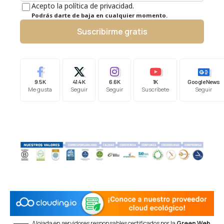
Acepto la política de privacidad.
Podrás darte de baja en cualquier momento.
Suscribirme gratis
9.5K
41.4K
6.6K
1K
Google News
Me gusta
Seguir
Seguir
Suscríbete
Seguir
Alojada en servidores responsables certificados por la
Green Web