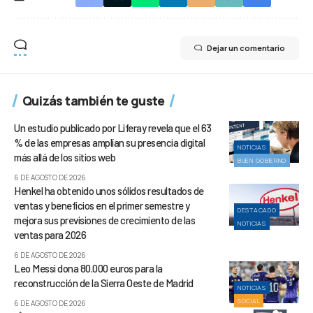
Dejar un comentario
Quizás también te guste
Un estudio publicado por Liferay revela que el 63
% de las empresas amplían su presencia digital
NOTICIAS
más allá de los sitios web
BUEN GOBIERNO
6 DE AGOSTO DE 2026
Henkel ha obtenido unos sólidos resultados de
ventas y beneficios en el primer semestre y
DESTACADO
mejora sus previsiones de crecimiento de las
NOTICIAS
ventas para 2026
6 DE AGOSTO DE 2026
Leo Messi dona 80.000 euros para la
reconstrucción de la Sierra Oeste de Madrid
NOTICIAS
SOCIAL
6 DE AGOSTO DE 2026