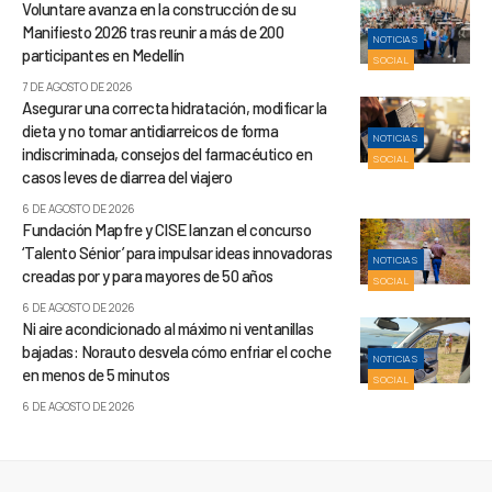
Voluntare avanza en la construcción de su
Manifiesto 2026 tras reunir a más de 200
NOTICIAS
participantes en Medellín
SOCIAL
7 DE AGOSTO DE 2026
Asegurar una correcta hidratación, modificar la
dieta y no tomar antidiarreicos de forma
NOTICIAS
indiscriminada, consejos del farmacéutico en
SOCIAL
casos leves de diarrea del viajero
6 DE AGOSTO DE 2026
Fundación Mapfre y CISE lanzan el concurso
‘Talento Sénior’ para impulsar ideas innovadoras
NOTICIAS
creadas por y para mayores de 50 años
SOCIAL
6 DE AGOSTO DE 2026
Ni aire acondicionado al máximo ni ventanillas
bajadas: Norauto desvela cómo enfriar el coche
NOTICIAS
en menos de 5 minutos
SOCIAL
6 DE AGOSTO DE 2026