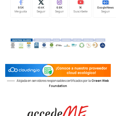
9.5K
41.4K
6.6K
1K
Google News
Me gusta
Seguir
Seguir
Suscríbete
Seguir
Alojada en servidores responsables certificados por la
Green Web
Foundation