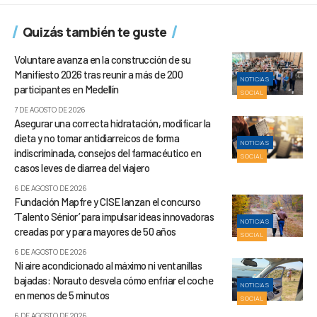
Quizás también te guste
Voluntare avanza en la construcción de su
Manifiesto 2026 tras reunir a más de 200
NOTICIAS
participantes en Medellín
SOCIAL
7 DE AGOSTO DE 2026
Asegurar una correcta hidratación, modificar la
dieta y no tomar antidiarreicos de forma
NOTICIAS
indiscriminada, consejos del farmacéutico en
SOCIAL
casos leves de diarrea del viajero
6 DE AGOSTO DE 2026
Fundación Mapfre y CISE lanzan el concurso
‘Talento Sénior’ para impulsar ideas innovadoras
NOTICIAS
creadas por y para mayores de 50 años
SOCIAL
6 DE AGOSTO DE 2026
Ni aire acondicionado al máximo ni ventanillas
bajadas: Norauto desvela cómo enfriar el coche
NOTICIAS
en menos de 5 minutos
SOCIAL
6 DE AGOSTO DE 2026