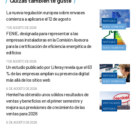
Quizás también te guste
La nueva regulación europea sobre envases
comienza a aplicarse el 12 de agosto
NOTICIAS
BUEN GOBIERNO
7 DE AGOSTO DE 2026
FENIE, designada para representar a las
empresas instaladoras en la Comisión Asesora
NOTICIAS
para la certificación de eficiencia energética de
BUEN GOBIERNO
edificios
7 DE AGOSTO DE 2026
Un estudio publicado por Liferay revela que el 63
% de las empresas amplían su presencia digital
NOTICIAS
más allá de los sitios web
BUEN GOBIERNO
6 DE AGOSTO DE 2026
Henkel ha obtenido unos sólidos resultados de
ventas y beneficios en el primer semestre y
DESTACADO
mejora sus previsiones de crecimiento de las
NOTICIAS
ventas para 2026
6 DE AGOSTO DE 2026