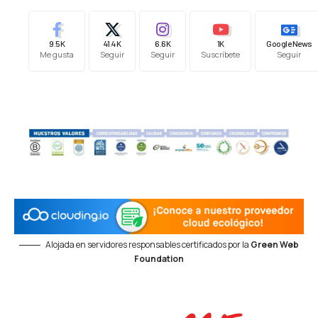
9.5K
41.4K
6.6K
1K
Google News
Me gusta
Seguir
Seguir
Suscríbete
Seguir
Alojada en servidores responsables certificados por la
Green Web
Foundation