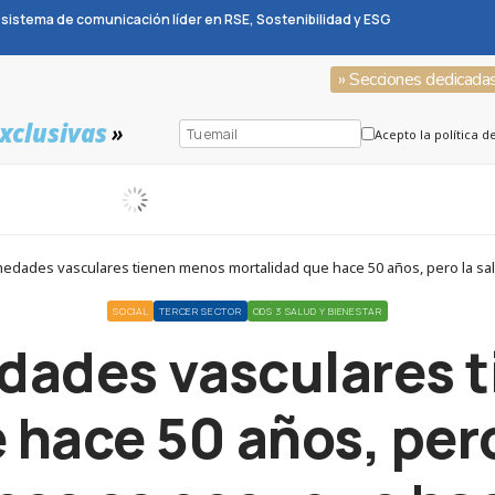
sistema de comunicación líder en RSE, Sostenibilidad y ESG
» Secciones dedicada
xclusivas
»
Acepto la política d
edades vasculares tienen menos mortalidad que hace 50 años, pero la sa
SOCIAL
TERCER SECTOR
ODS 3 SALUD Y BIENESTAR
dades vasculares 
hace 50 años, pero