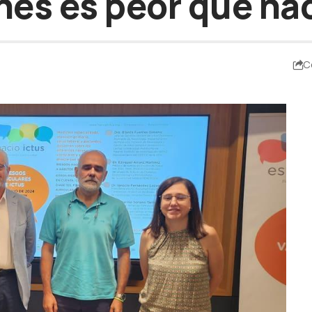
nes es peor que ha
C