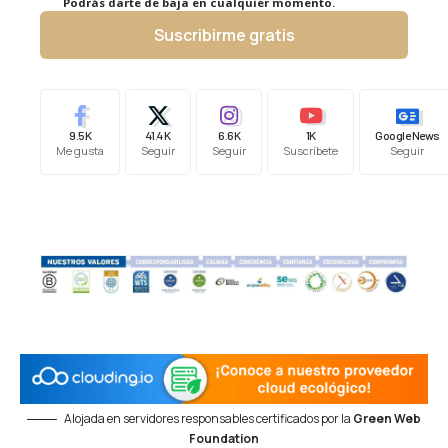
Podrás darte de baja en cualquier momento.
Suscribirme gratis
9.5K
41.4K
6.6K
1K
Google News
Me gusta
Seguir
Seguir
Suscríbete
Seguir
Alojada en servidores responsables certificados por la
Green Web
Foundation