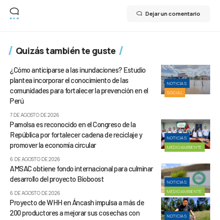
Dejar un comentario
Quizás también te guste
¿Cómo anticiparse a las inundaciones? Estudio
plantea incorporar el conocimiento de las
NOTICIAS
comunidades para fortalecer la prevención en el
SOCIAL
Perú
7 DE AGOSTO DE 2026
Pamolsa es reconocido en el Congreso de la
República por fortalecer cadena de reciclaje y
NOTICIAS
promover la economía circular
MEDIOAMBIENTE
6 DE AGOSTO DE 2026
AMSAC obtiene fondo internacional para culminar
desarrollo del proyecto Bioboost
NOTICIAS
MEDIOAMBIENTE
6 DE AGOSTO DE 2026
Proyecto de WHH en Áncash impulsa a más de
200 productores a mejorar sus cosechas con
NOTICIAS