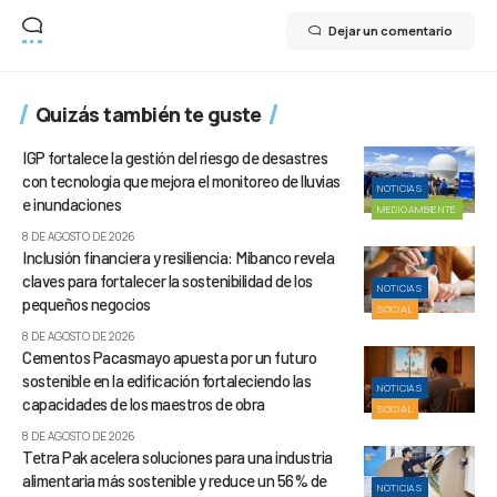
Dejar un comentario
Quizás también te guste
IGP fortalece la gestión del riesgo de desastres
con tecnología que mejora el monitoreo de lluvias
NOTICIAS
e inundaciones
MEDIOAMBIENTE
8 DE AGOSTO DE 2026
Inclusión financiera y resiliencia: Mibanco revela
claves para fortalecer la sostenibilidad de los
NOTICIAS
pequeños negocios
SOCIAL
8 DE AGOSTO DE 2026
Cementos Pacasmayo apuesta por un futuro
sostenible en la edificación fortaleciendo las
NOTICIAS
capacidades de los maestros de obra
SOCIAL
8 DE AGOSTO DE 2026
Tetra Pak acelera soluciones para una industria
alimentaria más sostenible y reduce un 56% de
NOTICIAS