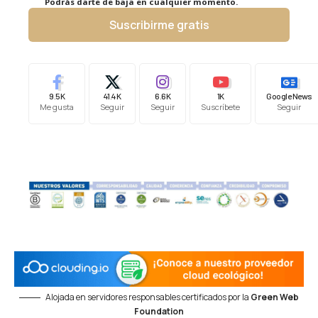
Podrás darte de baja en cualquier momento.
Suscribirme gratis
9.5K
41.4K
6.6K
1K
Google News
Me gusta
Seguir
Seguir
Suscríbete
Seguir
Alojada en servidores responsables certificados por la
Green Web
Foundation