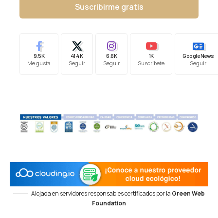
Suscribirme gratis
9.5K
41.4K
6.6K
1K
Google News
Me gusta
Seguir
Seguir
Suscríbete
Seguir
Alojada en servidores responsables certificados por la
Green Web
Foundation