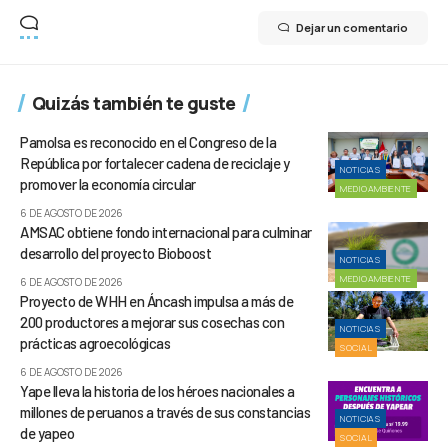
Dejar un comentario
Quizás también te guste
Pamolsa es reconocido en el Congreso de la
República por fortalecer cadena de reciclaje y
NOTICIAS
promover la economía circular
MEDIOAMBIENTE
6 DE AGOSTO DE 2026
AMSAC obtiene fondo internacional para culminar
desarrollo del proyecto Bioboost
NOTICIAS
MEDIOAMBIENTE
6 DE AGOSTO DE 2026
Proyecto de WHH en Áncash impulsa a más de
200 productores a mejorar sus cosechas con
NOTICIAS
prácticas agroecológicas
SOCIAL
6 DE AGOSTO DE 2026
Yape lleva la historia de los héroes nacionales a
millones de peruanos a través de sus constancias
NOTICIAS
de yapeo
SOCIAL