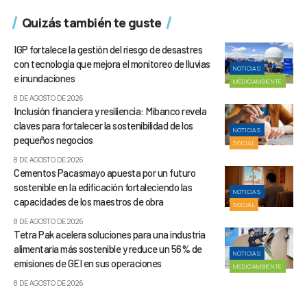
Quizás también te guste
IGP fortalece la gestión del riesgo de desastres
con tecnología que mejora el monitoreo de lluvias
NOTICIAS
e inundaciones
MEDIOAMBIENTE
8 DE AGOSTO DE 2026
Inclusión financiera y resiliencia: Mibanco revela
claves para fortalecer la sostenibilidad de los
NOTICIAS
pequeños negocios
SOCIAL
8 DE AGOSTO DE 2026
Cementos Pacasmayo apuesta por un futuro
sostenible en la edificación fortaleciendo las
NOTICIAS
capacidades de los maestros de obra
SOCIAL
8 DE AGOSTO DE 2026
Tetra Pak acelera soluciones para una industria
alimentaria más sostenible y reduce un 56% de
NOTICIAS
emisiones de GEI en sus operaciones
MEDIOAMBIENTE
8 DE AGOSTO DE 2026