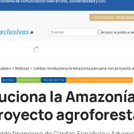
sistema de comunicación líder en RSE, Sostenibilidad y ESG
» Secciones dedicada
xclusivas
»
Acepto la política d
ables > Noticias > Cáritas revoluciona la Amazonía peruana con proyecto a
NOTICIAS
MEDIOAMBIENTE
TERCER SECTOR
ODS 11 CIUDADES Y COMUNIDADES SOSTENIBLES
luciona la Amazoní
royecto agroforest
ldo financiero de Cáritas Española y Advenia