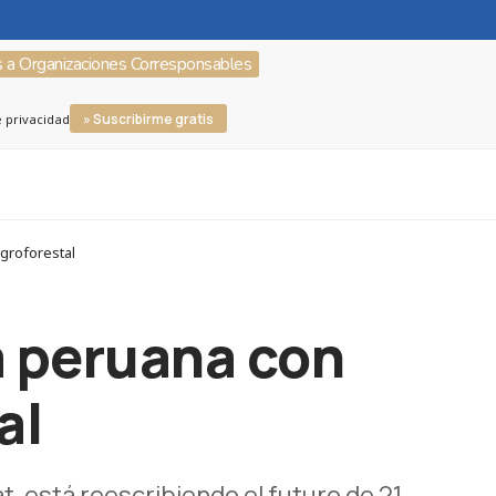
s a Organizaciones Corresponsables
» Suscribirme gratis
e privacidad
groforestal
a peruana con
al
t, está reescribiendo el futuro de 21