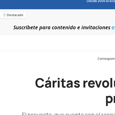
Desde 2005 el eco
Destacado
e
Suscríbete para contenido e invitaciones
Correspons
Cáritas revo
p
El proyecto, que cuenta con el respa