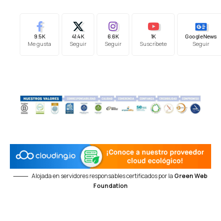
9.5K
41.4K
6.6K
1K
Google News
Me gusta
Seguir
Seguir
Suscríbete
Seguir
Alojada en servidores responsables certificados por la
Green Web
Foundation