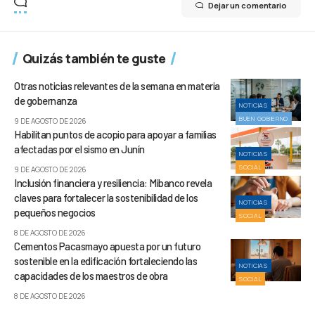
Dejar un comentario
Quizás también te guste
Otras noticias relevantes de la semana en materia
de gobernanza
NOTICIAS
BUEN GOBIERNO
9 DE AGOSTO DE 2026
Habilitan puntos de acopio para apoyar a familias
afectadas por el sismo en Junín
NOTICIAS
SOCIAL
9 DE AGOSTO DE 2026
Inclusión financiera y resiliencia: Mibanco revela
claves para fortalecer la sostenibilidad de los
NOTICIAS
pequeños negocios
SOCIAL
8 DE AGOSTO DE 2026
Cementos Pacasmayo apuesta por un futuro
sostenible en la edificación fortaleciendo las
NOTICIAS
capacidades de los maestros de obra
SOCIAL
8 DE AGOSTO DE 2026