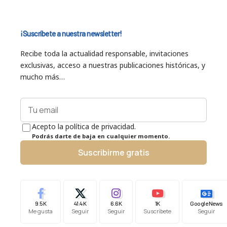
¡Suscríbete a nuestra newsletter!
Recibe toda la actualidad responsable, invitaciones
exclusivas, acceso a nuestras publicaciones históricas, y
mucho más…
Acepto la política de privacidad.
Podrás darte de baja en cualquier momento.
Suscribirme gratis
9.5K
41.4K
6.6K
1K
Google News
Me gusta
Seguir
Seguir
Suscríbete
Seguir