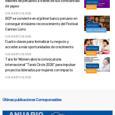
millones de peruanos a través de sus constancias
NOTICIAS
de yapeo
SOCIAL
5 DE AGOSTO DE 2026
BCP se convierte en el primer banco peruano en
conseguir el máximo reconocimiento del Festival
NOTICIAS
Cannes Lions
BUEN GOBIERNO
5 DE AGOSTO DE 2026
Cuatro claves para formalizar tu negocio y
acceder a más oportunidades de crecimiento
NOTICIAS
SOCIAL
5 DE AGOSTO DE 2026
Tara for Women abre la convocatoria
internacional “Tara’s Circle 2026” para impulsar
NOTICIAS
proyectos liderados por mujeres con impacto
SOCIAL
5 DE AGOSTO DE 2026
Últimas publicaciones Corresponsables