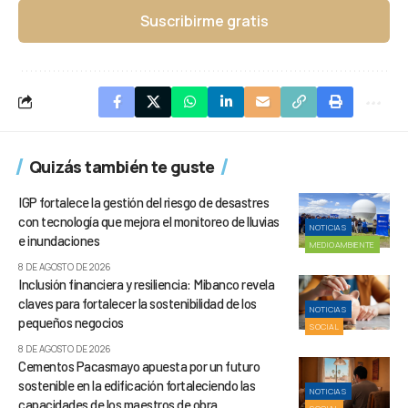
Suscribirme gratis
Quizás también te guste
IGP fortalece la gestión del riesgo de desastres
con tecnología que mejora el monitoreo de lluvias
NOTICIAS
e inundaciones
MEDIOAMBIENTE
8 DE AGOSTO DE 2026
Inclusión financiera y resiliencia: Mibanco revela
claves para fortalecer la sostenibilidad de los
NOTICIAS
pequeños negocios
SOCIAL
8 DE AGOSTO DE 2026
Cementos Pacasmayo apuesta por un futuro
sostenible en la edificación fortaleciendo las
NOTICIAS
capacidades de los maestros de obra