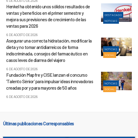
6 DE AGOSTO DE 2026
Henkel ha obtenido unos sólidos resultados de
ventas y beneficios en el primer semestre y
DESTACADO
mejora sus previsiones de crecimiento de las
NOTICIAS
ventas para 2026
6 DE AGOSTO DE 2026
Asegurar una correcta hidratación, modificar la
dieta y no tomar antidiarreicos de forma
NOTICIAS
indiscriminada, consejos del farmacéutico en
SOCIAL
casos leves de diarrea del viajero
6 DE AGOSTO DE 2026
Fundación Mapfre y CISE lanzan el concurso
‘Talento Sénior’ para impulsar ideas innovadoras
NOTICIAS
creadas por y para mayores de 50 años
SOCIAL
6 DE AGOSTO DE 2026
Últimas publicaciones Corresponsables