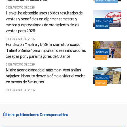
BUEN GOBIERNO
6 DE AGOSTO DE 2026
Henkel ha obtenido unos sólidos resultados de
ventas y beneficios en el primer semestre y
DESTACADO
mejora sus previsiones de crecimiento de las
NOTICIAS
ventas para 2026
6 DE AGOSTO DE 2026
Fundación Mapfre y CISE lanzan el concurso
‘Talento Sénior’ para impulsar ideas innovadoras
NOTICIAS
creadas por y para mayores de 50 años
SOCIAL
6 DE AGOSTO DE 2026
Ni aire acondicionado al máximo ni ventanillas
bajadas: Norauto desvela cómo enfriar el coche
NOTICIAS
en menos de 5 minutos
SOCIAL
6 DE AGOSTO DE 2026
Últimas publicaciones Corresponsables