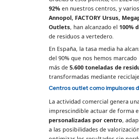
92%
en nuestros centros, y vario
Annopol, FACTORY Ursus, Megap
Outlets
, han alcanzado el
100% d
de residuos a vertedero.
En España, la tasa media ha alcan
del 90% que nos hemos marcado p
más de
5.600 toneladas de resi
transformadas mediante reciclaje,
Centros outlet como impulsores 
La actividad comercial genera una
imprescindible actuar de forma
personalizadas por centro
, adap
a las posibilidades de valorizació
optimizar los resultados sin per