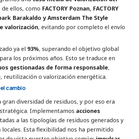
s de ellos, como
FACTORY Poznan, FACTORY
ark Barakaldo y Amsterdam The Style
e valorización
, evitando por completo el envío
zado ya el
93%
, superando el objetivo global
ara los próximos años. Esto se traduce en
duos gestionadas de forma responsable
,
 reutilización o valorización energética.
del cambio
 gran diversidad de residuos, y por eso era
 estratégica. Implementamos
acciones
tadas a las tipologías de residuos generados y
n locales. Esta flexibilidad nos ha permitido
der de vista nuestro objetivo común:
impulsar