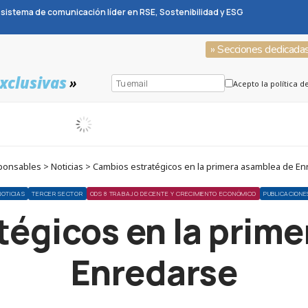
sistema de comunicación líder en RSE, Sostenibilidad y ESG
» Secciones dedicada
xclusivas
»
Acepto la política d
onsables > Noticias > Cambios estratégicos en la primera asamblea de E
NOTICIAS
TERCER SECTOR
ODS 8 TRABAJO DECENTE Y CRECIMIENTO ECONÓMICO
PUBLICACIONE
égicos en la prim
Enredarse