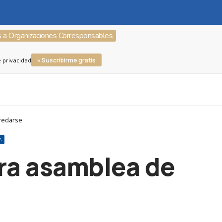
s a Organizaciones Corresponsables
» Suscribirme gratis
e privacidad
nredarse
S
era asamblea de