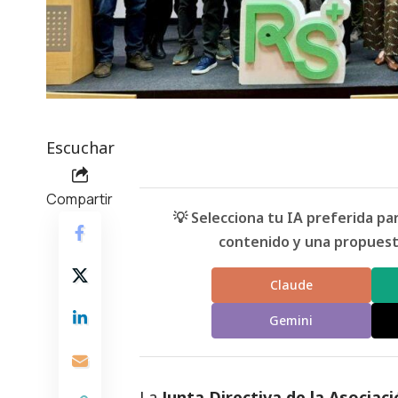
Escuchar
Compartir
💡 Selecciona tu IA preferida p
contenido y una propuesta
Claude
Gemini
La
Junta Directiva de la Asoci