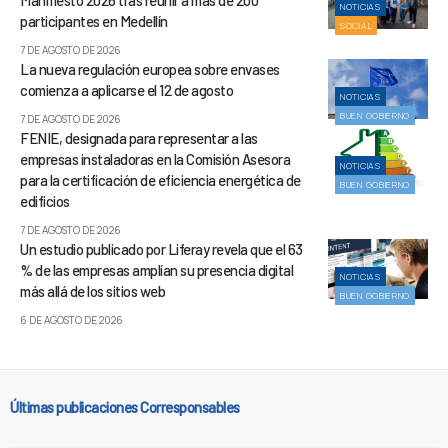
Manifiesto 2026 tras reunir a más de 200
NOTICIAS
participantes en Medellín
SOCIAL
7 DE AGOSTO DE 2026
La nueva regulación europea sobre envases
comienza a aplicarse el 12 de agosto
NOTICIAS
BUEN GOBIERNO
7 DE AGOSTO DE 2026
FENIE, designada para representar a las
empresas instaladoras en la Comisión Asesora
NOTICIAS
para la certificación de eficiencia energética de
BUEN GOBIERNO
edificios
7 DE AGOSTO DE 2026
Un estudio publicado por Liferay revela que el 63
% de las empresas amplían su presencia digital
NOTICIAS
más allá de los sitios web
BUEN GOBIERNO
6 DE AGOSTO DE 2026
Últimas publicaciones Corresponsables