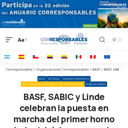
Aa
Corresponsables > Organizaciones Corresponsables > BASF > BASF, SABIC y Linde celebran la puesta en marcha del primer horno industrial de craqueo de vapor calentado eléctricamente a gran escala
BASF
NOTICIAS
GRANDES EMPRESAS
ODS 7 ENERGÍA ASEQUIBLE Y NO CONTAMINANTE
PUBLICACIONES
BASF, SABIC y Linde
celebran la puesta en
marcha del primer horno