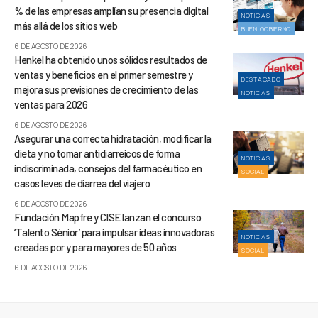
% de las empresas amplían su presencia digital
NOTICIAS
más allá de los sitios web
BUEN GOBIERNO
6 DE AGOSTO DE 2026
Henkel ha obtenido unos sólidos resultados de
ventas y beneficios en el primer semestre y
DESTACADO
mejora sus previsiones de crecimiento de las
NOTICIAS
ventas para 2026
6 DE AGOSTO DE 2026
Asegurar una correcta hidratación, modificar la
dieta y no tomar antidiarreicos de forma
NOTICIAS
indiscriminada, consejos del farmacéutico en
SOCIAL
casos leves de diarrea del viajero
6 DE AGOSTO DE 2026
Fundación Mapfre y CISE lanzan el concurso
‘Talento Sénior’ para impulsar ideas innovadoras
NOTICIAS
creadas por y para mayores de 50 años
SOCIAL
6 DE AGOSTO DE 2026