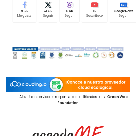
9.5K
41.4K
6.6K
1K
Google News
Me gusta
Seguir
Seguir
Suscríbete
Seguir
Alojada en servidores responsables certificados por la
Green Web
Foundation