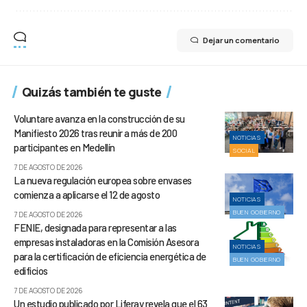
Dejar un comentario
Quizás también te guste
Voluntare avanza en la construcción de su
Manifiesto 2026 tras reunir a más de 200
NOTICIAS
participantes en Medellín
SOCIAL
7 DE AGOSTO DE 2026
La nueva regulación europea sobre envases
comienza a aplicarse el 12 de agosto
NOTICIAS
BUEN GOBIERNO
7 DE AGOSTO DE 2026
FENIE, designada para representar a las
empresas instaladoras en la Comisión Asesora
NOTICIAS
para la certificación de eficiencia energética de
BUEN GOBIERNO
edificios
7 DE AGOSTO DE 2026
Un estudio publicado por Liferay revela que el 63