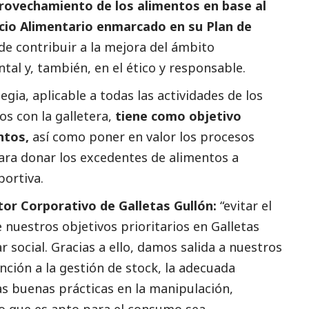
aprovechamiento de los alimentos en base al
cio Alimentario enmarcado en su Plan de
n de contribuir a la mejora del ámbito
ntal y, también, en el ético y responsable.
gia, aplicable a todas las actividades de los
s con la galletera,
tiene como objetivo
ntos,
así como poner en valor los procesos
para donar los excedentes de alimentos a
portiva.
tor Corporativo de Galletas Gullón:
“evitar el
 nuestros objetivos prioritarios en Galletas
ar
social
. Gracias a ello, damos salida a nuestros
ción a la gestión de stock, la adecuada
as buenas prácticas en la manipulación,
o que es apto para el consumo sea