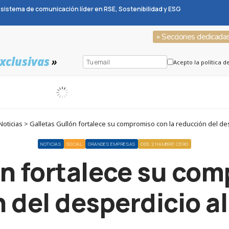
sistema de comunicación líder en RSE, Sostenibilidad y ESG
» Secciones dedicada
xclusivas
»
Acepto la política d
oticias > Galletas Gullón fortalece su compromiso con la reducción del des
NOTICIAS
SOCIAL
GRANDES EMPRESAS
ODS 2 HAMBRE CERO
ón fortalece su com
 del desperdicio a