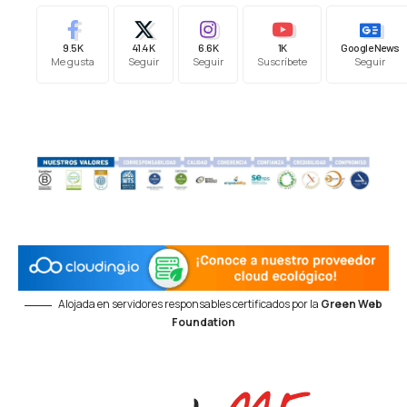
9.5K
41.4K
6.6K
1K
Google News
Me gusta
Seguir
Seguir
Suscríbete
Seguir
Alojada en servidores responsables certificados por la
Green Web
Foundation