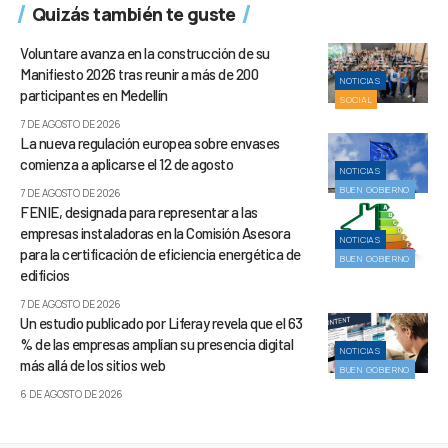
Quizás también te guste
Voluntare avanza en la construcción de su
Manifiesto 2026 tras reunir a más de 200
NOTICIAS
participantes en Medellín
SOCIAL
7 DE AGOSTO DE 2026
La nueva regulación europea sobre envases
comienza a aplicarse el 12 de agosto
NOTICIAS
BUEN GOBIERNO
7 DE AGOSTO DE 2026
FENIE, designada para representar a las
empresas instaladoras en la Comisión Asesora
NOTICIAS
para la certificación de eficiencia energética de
BUEN GOBIERNO
edificios
7 DE AGOSTO DE 2026
Un estudio publicado por Liferay revela que el 63
% de las empresas amplían su presencia digital
NOTICIAS
más allá de los sitios web
BUEN GOBIERNO
6 DE AGOSTO DE 2026