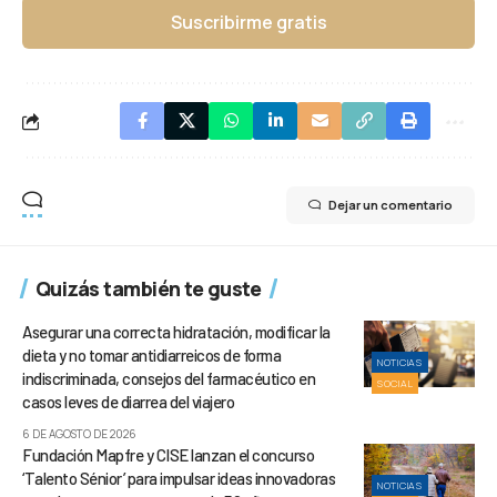
Suscribirme gratis
Dejar un comentario
Quizás también te guste
Asegurar una correcta hidratación, modificar la
dieta y no tomar antidiarreicos de forma
NOTICIAS
indiscriminada, consejos del farmacéutico en
SOCIAL
casos leves de diarrea del viajero
6 DE AGOSTO DE 2026
Fundación Mapfre y CISE lanzan el concurso
‘Talento Sénior’ para impulsar ideas innovadoras
NOTICIAS