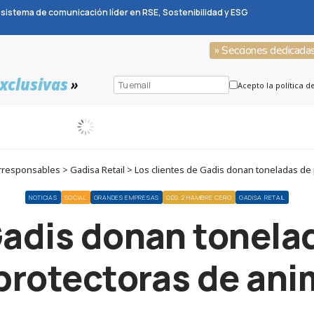
sistema de comunicación líder en RSE, Sostenibilidad y ESG
» Secciones dedicada
xclusivas
»
Acepto la política d
esponsables > Gadisa Retail > Los clientes de Gadis donan toneladas de 
NOTICIAS
SOCIAL
GRANDES EMPRESAS
ODS 2 HAMBRE CERO
GADISA RETAIL
 Gadis donan tonela
 protectoras de ani