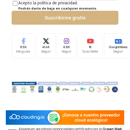
Acepto la política de privacidad.
Podrás darte de baja en cualquier momento.
Suscribirme gratis
9.5K
41.4K
6.6K
1K
Google News
Me gusta
Seguir
Seguir
Suscríbete
Seguir
Alojada en servidores responsables certificados por la
Green Web