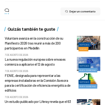
Dejar un comentario
Quizás también te guste
Voluntare avanza en la construcción de su
Manifiesto 2026 tras reunir a más de 200
NOTICIAS
participantes en Medellín
SOCIAL
7 DE AGOSTO DE 2026
La nueva regulación europea sobre envases
comienza a aplicarse el 12 de agosto
NOTICIAS
BUEN GOBIERNO
7 DE AGOSTO DE 2026
FENIE, designada para representar a las
empresas instaladoras en la Comisión Asesora
NOTICIAS
para la certificación de eficiencia energética de
BUEN GOBIERNO
edificios
7 DE AGOSTO DE 2026
Un estudio publicado por Liferay revela que el 63