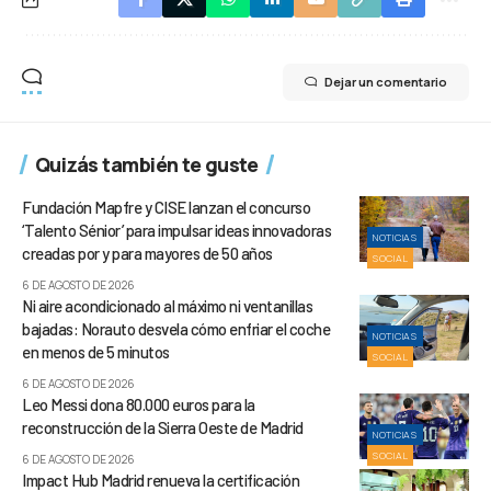
Dejar un comentario
Quizás también te guste
Fundación Mapfre y CISE lanzan el concurso
‘Talento Sénior’ para impulsar ideas innovadoras
NOTICIAS
creadas por y para mayores de 50 años
SOCIAL
6 DE AGOSTO DE 2026
Ni aire acondicionado al máximo ni ventanillas
bajadas: Norauto desvela cómo enfriar el coche
NOTICIAS
en menos de 5 minutos
SOCIAL
6 DE AGOSTO DE 2026
Leo Messi dona 80.000 euros para la
reconstrucción de la Sierra Oeste de Madrid
NOTICIAS
SOCIAL
6 DE AGOSTO DE 2026
Impact Hub Madrid renueva la certificación