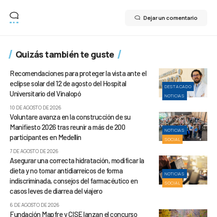
Dejar un comentario
Quizás también te guste
Recomendaciones para proteger la vista ante el
eclipse solar del 12 de agosto del Hospital
DESTACADO
Universitario del Vinalopó
NOTICIAS
10 DE AGOSTO DE 2026
Voluntare avanza en la construcción de su
Manifiesto 2026 tras reunir a más de 200
NOTICIAS
participantes en Medellín
SOCIAL
7 DE AGOSTO DE 2026
Asegurar una correcta hidratación, modificar la
dieta y no tomar antidiarreicos de forma
NOTICIAS
indiscriminada, consejos del farmacéutico en
SOCIAL
casos leves de diarrea del viajero
6 DE AGOSTO DE 2026
Fundación Mapfre y CISE lanzan el concurso