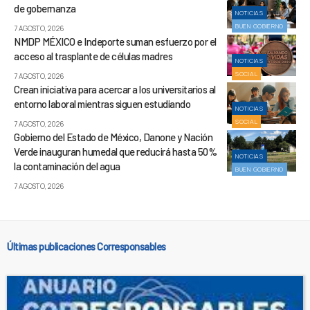
de gobernanza
NOTICIAS
BUEN GOBIERNO
7 AGOSTO, 2026
NMDP MÉXICO e Indeporte suman esfuerzo por el
acceso al trasplante de células madres
NOTICIAS
SOCIAL
7 AGOSTO, 2026
Crean iniciativa para acercar a los universitarios al
entorno laboral mientras siguen estudiando
NOTICIAS
SOCIAL
7 AGOSTO, 2026
Gobierno del Estado de México, Danone y Nación
Verde inauguran humedal que reducirá hasta 50%
NOTICIAS
la contaminación del agua
BUEN GOBIERNO
7 AGOSTO, 2026
Últimas publicaciones Corresponsables