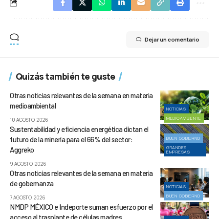
Dejar un comentario
Quizás también te guste
Otras noticias relevantes de la semana en materia
medioambiental
NOTICIAS
MEDIOAMBIENTE
10 AGOSTO, 2026
Sustentabilidad y eficiencia energética dictan el
futuro de la minería para el 66% del sector:
BUEN GOBIERNO
GRANDES
Aggreko
EMPRESAS
9 AGOSTO, 2026
Otras noticias relevantes de la semana en materia
de gobernanza
NOTICIAS
BUEN GOBIERNO
7 AGOSTO, 2026
NMDP MÉXICO e Indeporte suman esfuerzo por el
acceso al trasplante de células madres