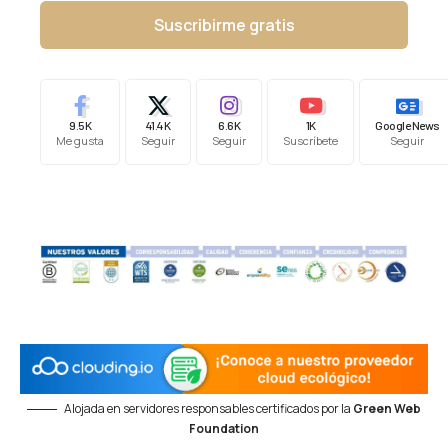
Suscribirme gratis
9.5K
41.4K
6.6K
1K
Google News
Me gusta
Seguir
Seguir
Suscríbete
Seguir
Alojada en servidores responsables certificados por la
Green Web
Foundation