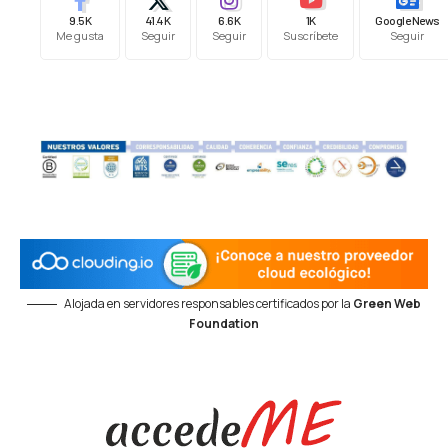
9.5K
41.4K
6.6K
1K
Google News
Me gusta
Seguir
Seguir
Suscríbete
Seguir
Alojada en servidores responsables certificados por la
Green Web
Foundation