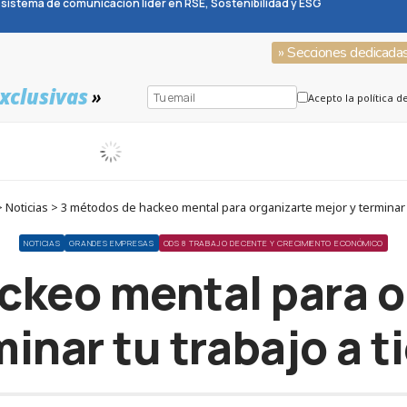
sistema de comunicación líder en RSE, Sostenibilidad y ESG
» Secciones dedicada
xclusivas
»
Acepto la política d
Noticias > 3 métodos de hackeo mental para organizarte mejor y terminar 
NOTICIAS
GRANDES EMPRESAS
ODS 8 TRABAJO DECENTE Y CRECIMIENTO ECONÓMICO
ckeo mental para o
minar tu trabajo a 