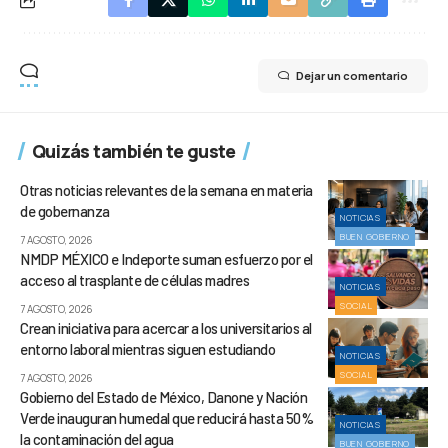
Dejar un comentario
Quizás también te guste
Otras noticias relevantes de la semana en materia
de gobernanza
NOTICIAS
BUEN GOBIERNO
7 AGOSTO, 2026
NMDP MÉXICO e Indeporte suman esfuerzo por el
acceso al trasplante de células madres
NOTICIAS
SOCIAL
7 AGOSTO, 2026
Crean iniciativa para acercar a los universitarios al
entorno laboral mientras siguen estudiando
NOTICIAS
SOCIAL
7 AGOSTO, 2026
Gobierno del Estado de México, Danone y Nación
Verde inauguran humedal que reducirá hasta 50%
NOTICIAS
la contaminación del agua
BUEN GOBIERNO