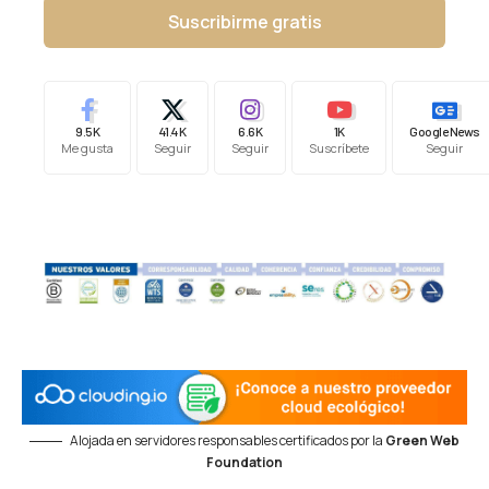
Suscribirme gratis
9.5K
41.4K
6.6K
1K
Google News
Me gusta
Seguir
Seguir
Suscríbete
Seguir
Alojada en servidores responsables certificados por la
Green Web
Foundation