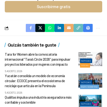
Suscribirme gratis
Quizás también te guste
Tara for Women abre la convocatoria
internacional “Tara’s Circle 2026” para impulsar
NOTICIAS
proyectos liderados por mujeres con impacto
SOCIAL
5 AGOSTO, 2026
Yucatán consolida un modelo de economía
circular: ECOCE presenta el ecosistema de
NOTICIAS
reciclaje que articula en la Península
BUEN GOBIERNO
5 AGOSTO, 2026
Quálitas impulsa una industria aseguradora más
confiable y sostenible
NOTICIAS