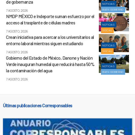
de gobernanza
NOTICIAS
BUEN GOBIERNO
7 AGOSTO, 2026
NMDP MÉXICO e Indeporte suman esfuerzo por el
acceso al trasplante de células madres
NOTICIAS
SOCIAL
7 AGOSTO, 2026
Crean iniciativa para acercar a los universitarios al
entorno laboral mientras siguen estudiando
NOTICIAS
SOCIAL
7 AGOSTO, 2026
Gobierno del Estado de México, Danone y Nación
Verde inauguran humedal que reducirá hasta 50%
NOTICIAS
la contaminación del agua
BUEN GOBIERNO
7 AGOSTO, 2026
Últimas publicaciones Corresponsables