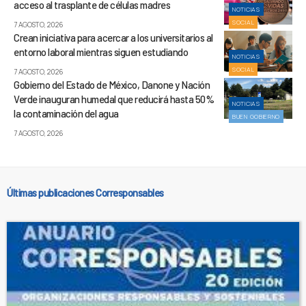
acceso al trasplante de células madres
NOTICIAS
SOCIAL
7 AGOSTO, 2026
Crean iniciativa para acercar a los universitarios al
entorno laboral mientras siguen estudiando
NOTICIAS
SOCIAL
7 AGOSTO, 2026
Gobierno del Estado de México, Danone y Nación
Verde inauguran humedal que reducirá hasta 50%
NOTICIAS
la contaminación del agua
BUEN GOBIERNO
7 AGOSTO, 2026
Últimas publicaciones Corresponsables