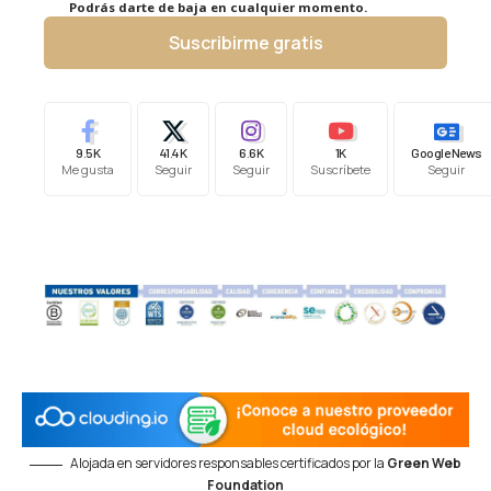
Podrás darte de baja en cualquier momento.
Suscribirme gratis
9.5K
41.4K
6.6K
1K
Google News
Me gusta
Seguir
Seguir
Suscríbete
Seguir
Alojada en servidores responsables certificados por la
Green Web
Foundation