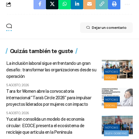
Dejar un comentario
Quizás también te guste
La inclusión laboral sigue enfrentando un gran
desafío: transformar las organizaciones desde su
NOTICIAS
operación
SOCIAL
5 AGOSTO, 2026
Tara for Women abre la convocatoria
internacional “Tara’s Circle 2026” para impulsar
NOTICIAS
proyectos liderados por mujeres con impacto
SOCIAL
5 AGOSTO, 2026
Yucatán consolida un modelo de economía
circular: ECOCE presenta el ecosistema de
NOTICIAS
reciclaje que articula en la Península
BUEN GOBIERNO