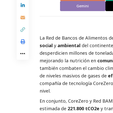
Gemini
La
Red de Bancos de Alimentos d
social
y
ambiental
del continente
desperdicien millones de tonelad
mejorando la nutrición en
comuni
también combaten el cambio climá
de niveles masivos de gases de
ef
compañía de tecnología
CoreZer
nivel.
En conjunto, CoreZero y Red BAMX 
estimada de
221.800 tCO2e
y tra