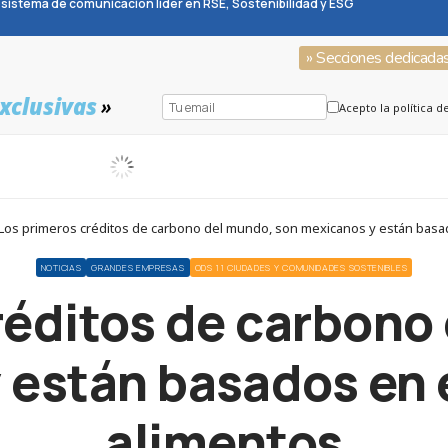
sistema de comunicación líder en RSE, Sostenibilidad y ESG
» Secciones dedicada
xclusivas
»
Acepto la política d
 Los primeros créditos de carbono del mundo, son mexicanos y están basad
NOTICIAS
GRANDES EMPRESAS
ODS 11 CIUDADES Y COMUNIDADES SOSTENIBLES
réditos de carbono
 están basados en e
alimentos