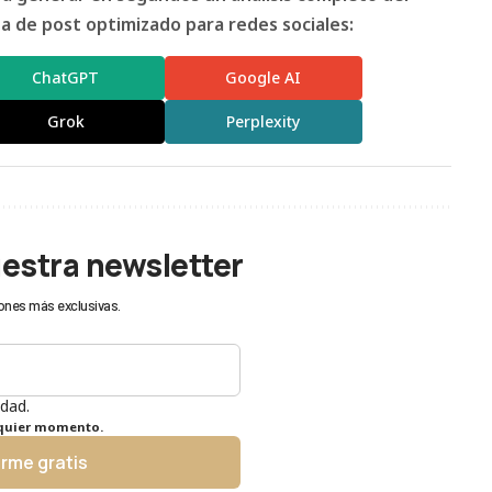
 de post optimizado para redes sociales:
ChatGPT
Google AI
Grok
Perplexity
uestra newsletter
ones más exclusivas.
idad.
lquier momento.
irme gratis