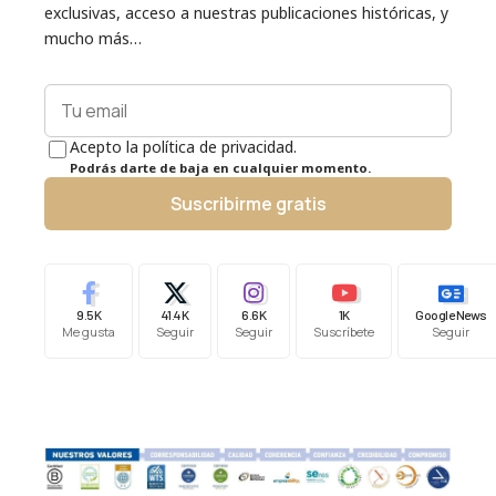
exclusivas, acceso a nuestras publicaciones históricas, y
mucho más…
Acepto la política de privacidad.
Podrás darte de baja en cualquier momento.
Suscribirme gratis
9.5K
41.4K
6.6K
1K
Google News
Me gusta
Seguir
Seguir
Suscríbete
Seguir