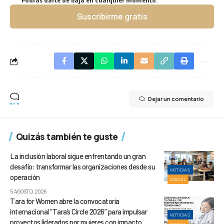
Podrás darte de baja en cualquier momento.
Suscribirme gratis
Dejar un comentario
Quizás también te guste
La inclusión laboral sigue enfrentando un gran
desafío: transformar las organizaciones desde su
NOTICIAS
operación
SOCIAL
5 AGOSTO, 2026
Tara for Women abre la convocatoria
internacional “Tara’s Circle 2026” para impulsar
NOTICIAS
proyectos liderados por mujeres con impacto