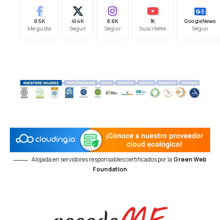
9.5K
41.4K
6.6K
1K
Google News
Me gusta
Seguir
Seguir
Suscríbete
Seguir
Alojada en servidores responsables certificados por la
Green Web
Foundation