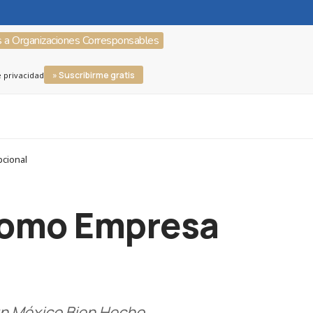
s a Organizaciones Corresponsables
» Suscribirme gratis
e privacidad
pcional
como Empresa
n México Bien Hecho.