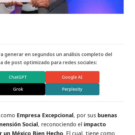
ara generar en segundos un análisis completo del
 de post optimizado para redes sociales:
ChatGPT
Google AI
Grok
Perplexity
o como
Empresa Excepcional
, por sus
buenas
mensión
Social
, reconociendo el
impacto
 un México Bien Hecho
. El cual, tiene como