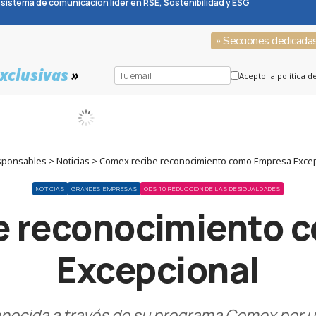
sistema de comunicación líder en RSE, Sostenibilidad y ESG
» Secciones dedicada
xclusivas
»
Acepto la política d
ponsables > Noticias > Comex recibe reconocimiento como Empresa Exce
NOTICIAS
GRANDES EMPRESAS
ODS 10 REDUCCIÓN DE LAS DESIGUALDADES
e reconocimiento 
Excepcional
onocida a través de su programa Comex por u