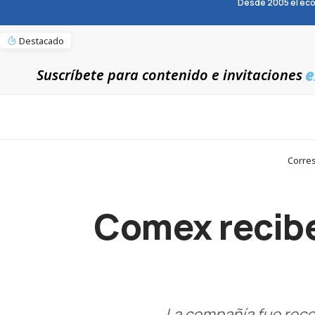
Desde 2005 el eco
Destacado
e
Suscríbete para contenido e invitaciones
Corres
Comex recib
La compañía fue rec