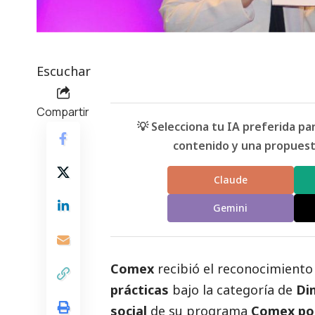
Escuchar
Compartir
💡 Selecciona tu IA preferida p
contenido y una propuesta
Claude
Gemini
Comex
recibió el reconocimient
prácticas
bajo la categoría de
Di
social
de su programa
Comex por