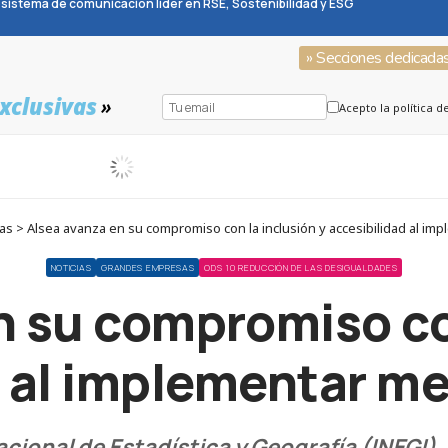
sistema de comunicación líder en RSE, Sostenibilidad y ESG
» Secciones dedicada
xclusivas
»
Acepto la política d
s > Alsea avanza en su compromiso con la inclusión y accesibilidad al im
NOTICIAS
GRANDES EMPRESAS
ODS 10 REDUCCIÓN DE LAS DESIGUALDADES
n su compromiso con
 al implementar me
cional de Estadística y Geografía (INEGI)