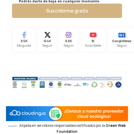
Podrás darte de baja en cualquier momento.
Suscribirme gratis
9.5K
41.4K
6.6K
1K
Google News
Me gusta
Seguir
Seguir
Suscríbete
Seguir
Alojada en servidores responsables certificados por la
Green Web
Foundation