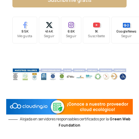
Suscribirme gratis
9.5K
41.4K
6.6K
1K
Google News
Me gusta
Seguir
Seguir
Suscríbete
Seguir
Alojada en servidores responsables certificados por la
Green Web
Foundation