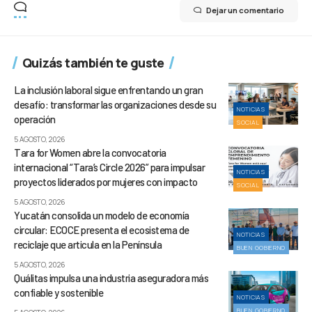
Dejar un comentario
Quizás también te guste
La inclusión laboral sigue enfrentando un gran
desafío: transformar las organizaciones desde su
NOTICIAS
operación
SOCIAL
5 AGOSTO, 2026
Tara for Women abre la convocatoria
internacional “Tara’s Circle 2026” para impulsar
NOTICIAS
proyectos liderados por mujeres con impacto
SOCIAL
5 AGOSTO, 2026
Yucatán consolida un modelo de economía
circular: ECOCE presenta el ecosistema de
NOTICIAS
reciclaje que articula en la Península
BUEN GOBIERNO
5 AGOSTO, 2026
Quálitas impulsa una industria aseguradora más
confiable y sostenible
NOTICIAS
BUEN GOBIERNO