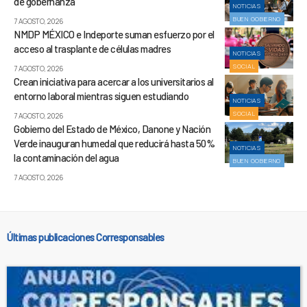
de gobernanza
NOTICIAS
BUEN GOBIERNO
7 AGOSTO, 2026
NMDP MÉXICO e Indeporte suman esfuerzo por el
acceso al trasplante de células madres
NOTICIAS
SOCIAL
7 AGOSTO, 2026
Crean iniciativa para acercar a los universitarios al
entorno laboral mientras siguen estudiando
NOTICIAS
SOCIAL
7 AGOSTO, 2026
Gobierno del Estado de México, Danone y Nación
Verde inauguran humedal que reducirá hasta 50%
NOTICIAS
la contaminación del agua
BUEN GOBIERNO
7 AGOSTO, 2026
Últimas publicaciones Corresponsables