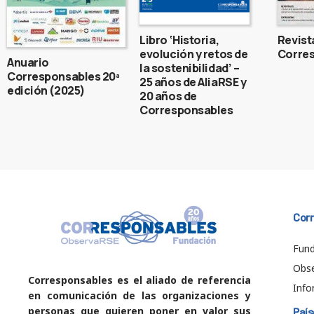
Libro ‘Historia,
Revist
evolución y retos de
Corres
Anuario
la sostenibilidad’ –
Corresponsables 20ª
25 años de AliaRSE y
edición (2025)
20 años de
Corresponsables
Cor
Fund
Obs
Corresponsables es el aliado de referencia
Info
en comunicación de las organizaciones y
personas que quieren poner en valor sus
País