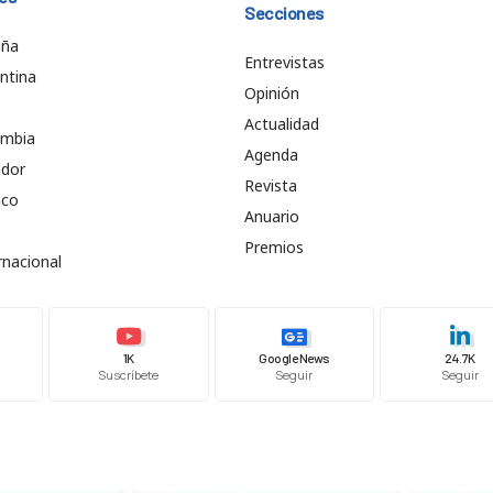
Secciones
aña
Entrevistas
ntina
Opinión
e
Actualidad
ombia
Agenda
ador
Revista
ico
Anuario
Premios
rnacional
1K
Google News
24.7K
Suscríbete
Seguir
Seguir