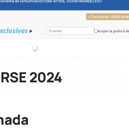
sistema de comunicación líder en RSE, Sostenibilidad y ESG
» Secciones dedicada
xclusivas
»
Acepto la política d
RSE 2024
 nada