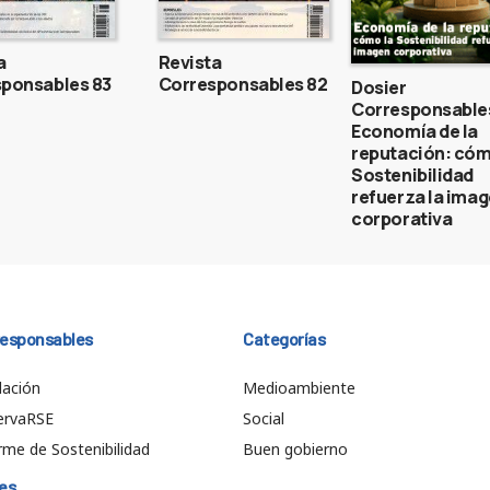
a
Revista
ponsables 83
Corresponsables 82
Dosier
Corresponsable
Economía de la
reputación: cóm
Sostenibilidad
refuerza la ima
corporativa
responsables
Categorías
ación
Medioambiente
ervaRSE
Social
rme de Sostenibilidad
Buen gobierno
es