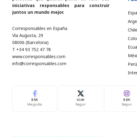
iniciativas responsables para construir
juntos un mundo mejor.
Esp
Arge
Corresponsables en España
Chil
Vía Augusta, 29
Col
08006 (Barcelona)
Ecu
T +34 93 752 47 78
Méx
www.corresponsables.com
info@corresponsables.com
Perú
Inte
9.5K
41.4K
6.6K
Me gusta
Seguir
Seguir