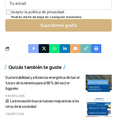
Acepto la política de privacidad.
Podrás darte de baja en cualquier momento.
Suscribirme gratis
Quizás también te guste
Sustentabilidad y eficiencia energética dictan el
futuro de la minería para el 66% del sector:
BUEN GOBIERNO
GRANDES
Aggreko
EMPRESAS
9 AGOSTO, 2026
📰 La innovación busca nuevas respuestas a los
retos de la sociedad
NEWSLETTERS
PUBLICACIONES
7 AGOSTO, 2026