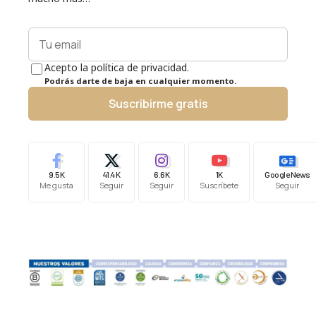
Acepto la política de privacidad.
Podrás darte de baja en cualquier momento.
Suscribirme gratis
9.5K
41.4K
6.6K
1K
Google News
Me gusta
Seguir
Seguir
Suscríbete
Seguir