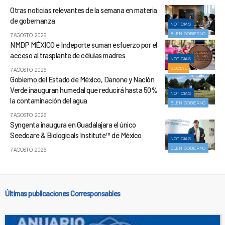
Otras noticias relevantes de la semana en materia
de gobernanza
NOTICIAS
BUEN GOBIERNO
7 AGOSTO, 2026
NMDP MÉXICO e Indeporte suman esfuerzo por el
acceso al trasplante de células madres
NOTICIAS
SOCIAL
7 AGOSTO, 2026
Gobierno del Estado de México, Danone y Nación
Verde inauguran humedal que reducirá hasta 50%
NOTICIAS
la contaminación del agua
BUEN GOBIERNO
7 AGOSTO, 2026
Syngenta inaugura en Guadalajara el único
Seedcare & Biologicals Institute™ de México
NOTICIAS
BUEN GOBIERNO
7 AGOSTO, 2026
Últimas publicaciones Corresponsables