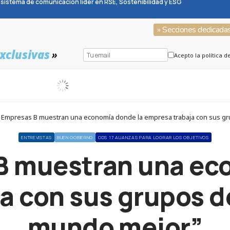
sistema de comunicación líder en RSE, Sostenibilidad y ESG
» Secciones dedicada
xclusivas
»
Acepto la política d
s Empresas B muestran una economía donde la empresa trabaja con sus g
ENTREVISTAS
BUEN GOBIERNO
ODS 17 ALIANZAS PARA LOGRAR LOS OBJETIVOS
B muestran una ec
a con sus grupos de
mundo mejor”