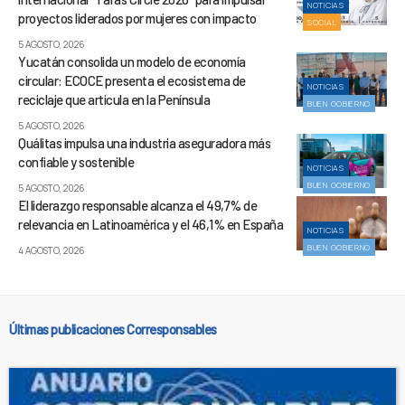
NOTICIAS
proyectos liderados por mujeres con impacto
SOCIAL
5 AGOSTO, 2026
Yucatán consolida un modelo de economía
circular: ECOCE presenta el ecosistema de
NOTICIAS
reciclaje que articula en la Península
BUEN GOBIERNO
5 AGOSTO, 2026
Quálitas impulsa una industria aseguradora más
confiable y sostenible
NOTICIAS
BUEN GOBIERNO
5 AGOSTO, 2026
El liderazgo responsable alcanza el 49,7% de
relevancia en Latinoamérica y el 46,1% en España
NOTICIAS
BUEN GOBIERNO
4 AGOSTO, 2026
Últimas publicaciones Corresponsables