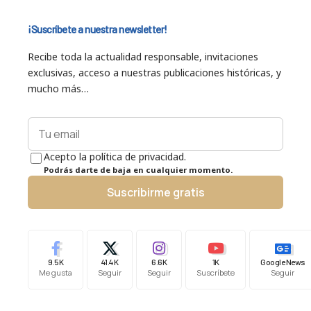
¡Suscríbete a nuestra newsletter!
Recibe toda la actualidad responsable, invitaciones
exclusivas, acceso a nuestras publicaciones históricas, y
mucho más…
Acepto la política de privacidad.
Podrás darte de baja en cualquier momento.
Suscribirme gratis
9.5K
41.4K
6.6K
1K
Google News
Me gusta
Seguir
Seguir
Suscríbete
Seguir